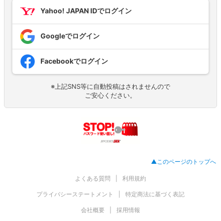
Yahoo! JAPAN IDでログイン
Googleでログイン
Facebookでログイン
※上記SNS等に自動投稿はされませんので
ご安心ください。
▲このページのトップへ
よくある質問
利用規約
プライバシーステートメント
特定商法に基づく表記
会社概要
採用情報