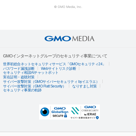
© GMO Media, Inc.
GMOインターネットグループのセキュリティ事業について
世界初総合ネットセキュリティサービス「GMOセキュリティ24」
パスワード漏洩診断
Webサイトリスク診断
セキュリティ相談AIチャットボット
実在証明・盗聴対策
サイバー攻撃対策（GMOサイバーセキュリティ byイエラエ）
サイバー攻撃対策（GMO Flatt Security）
なりすまし対策
セキュリティ事業の軌跡