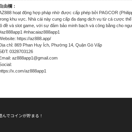
自由欄：
AZ888 hoạt động hợp pháp nhờ được cấp phép bởi PAGCOR (Philippi
trong khu vực. Nhà cái này cung cấp đa dạng dịch vụ từ cá cược thể 
lô đề và slot game, với sự đảm bảo minh bạch và công bằng cho ng
#az888app1 #nhacaiaz888app1
Website: https://az888.app/
Địa chỉ: 869 Phan Huy Ích, Phường 14, Quận Gò Vấp
SĐT: 0328703126
Email: az888app1@gmail.com
Social:
https://x.com/az888app1
遊んでコインが貯まる！