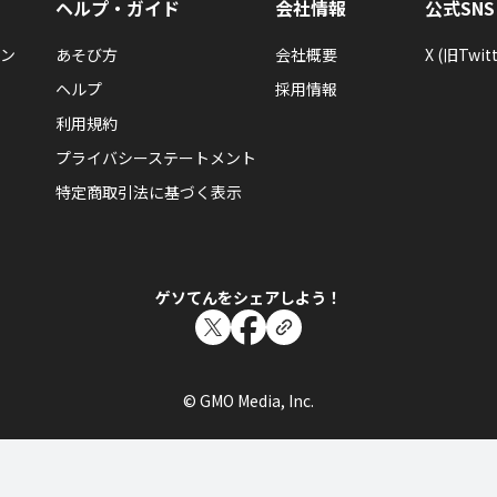
ヘルプ・ガイド
会社情報
公式SNS
ン
あそび方
会社概要
X (旧Twitt
ヘルプ
採用情報
利用規約
プライバシーステートメント
特定商取引法に基づく表示
ゲソてんをシェアしよう！
© GMO Media, Inc.