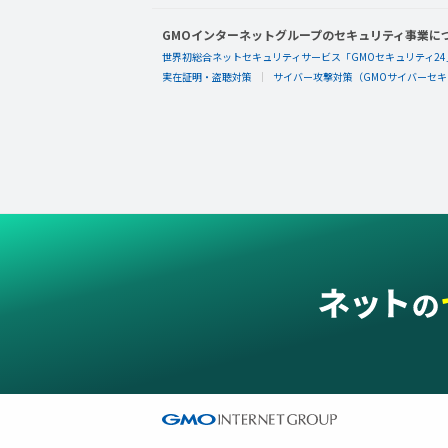
GMOインターネットグループのセキュリティ事業に
世界初総合ネットセキュリティサービス「GMOセキュリティ24
実在証明・盗聴対策
サイバー攻撃対策（GMOサイバーセキュ