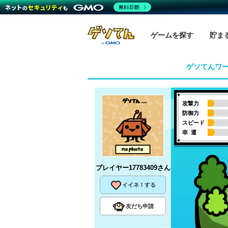
無料診断
ゲームを探す
貯ま
ゲソてんワ
攻撃力
防御力
スピード
幸 運
プレイヤー17783409
さん
イイネ！する
友だち申請