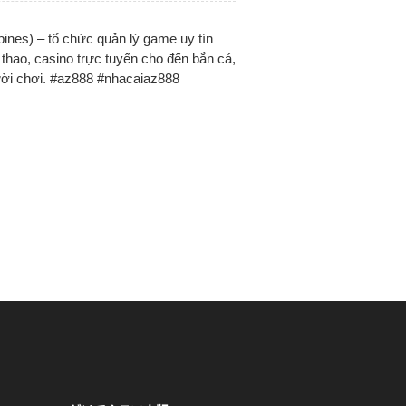
nes) – tổ chức quản lý game uy tín
thao, casino trực tuyến cho đến bắn cá,
ười chơi. #az888 #nhacaiaz888