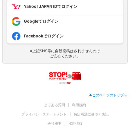
Yahoo! JAPAN IDでログイン
Googleでログイン
Facebookでログイン
※上記SNS等に自動投稿はされませんので
ご安心ください。
▲このページのトップへ
よくある質問
利用規約
プライバシーステートメント
特定商法に基づく表記
会社概要
採用情報