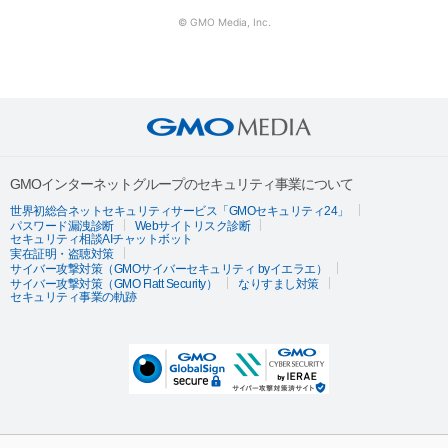
© GMO Media, Inc.
GMOインターネットグループのセキュリティ事業について
世界初総合ネットセキュリティサービス「GMOセキュリティ24」
パスワード漏洩診断
Webサイトリスク診断
セキュリティ相談AIチャットボット
実在証明・盗聴対策
サイバー攻撃対策（GMOサイバーセキュリティ byイエラエ）
サイバー攻撃対策（GMO Flatt Security）
なりすまし対策
セキュリティ事業の軌跡