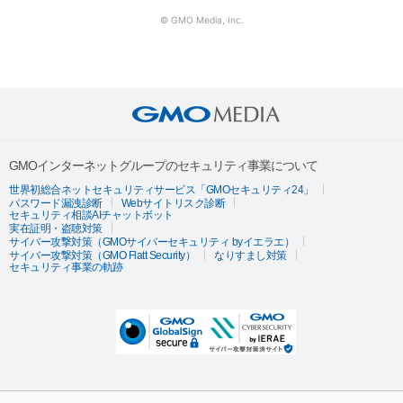
© GMO Media, Inc.
GMOインターネットグループのセキュリティ事業について
世界初総合ネットセキュリティサービス「GMOセキュリティ24」
パスワード漏洩診断
Webサイトリスク診断
セキュリティ相談AIチャットボット
実在証明・盗聴対策
サイバー攻撃対策（GMOサイバーセキュリティ byイエラエ）
サイバー攻撃対策（GMO Flatt Security）
なりすまし対策
セキュリティ事業の軌跡