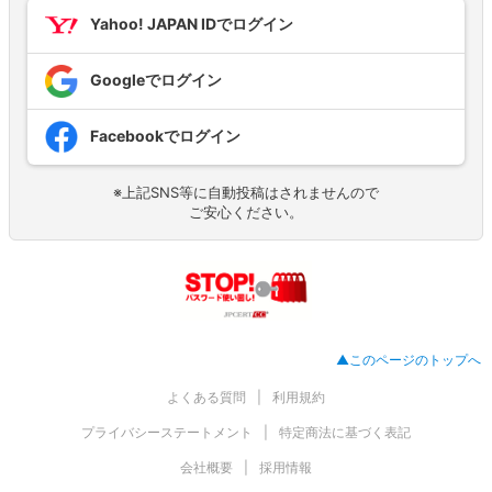
Yahoo! JAPAN IDでログイン
Googleでログイン
Facebookでログイン
※上記SNS等に自動投稿はされませんので
ご安心ください。
▲このページのトップへ
よくある質問
利用規約
プライバシーステートメント
特定商法に基づく表記
会社概要
採用情報