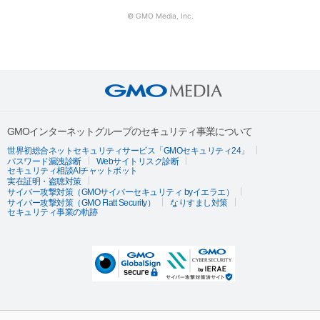
© GMO Media, Inc.
GMOインターネットグループのセキュリティ事業について
世界初総合ネットセキュリティサービス「GMOセキュリティ24」
パスワード漏洩診断
Webサイトリスク診断
セキュリティ相談AIチャットボット
実在証明・盗聴対策
サイバー攻撃対策（GMOサイバーセキュリティ byイエラエ）
サイバー攻撃対策（GMO Flatt Security）
なりすまし対策
セキュリティ事業の軌跡