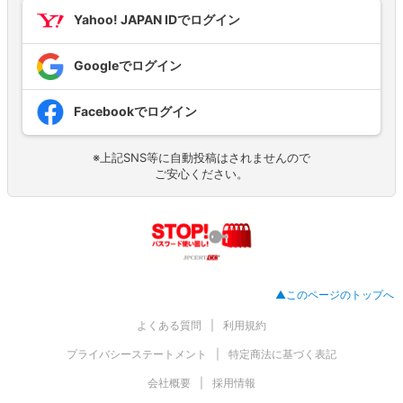
Yahoo! JAPAN IDでログイン
Googleでログイン
Facebookでログイン
※上記SNS等に自動投稿はされませんので
ご安心ください。
▲このページのトップへ
よくある質問
利用規約
プライバシーステートメント
特定商法に基づく表記
会社概要
採用情報