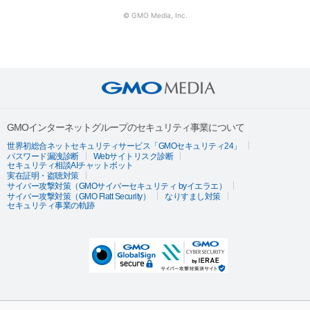
© GMO Media, Inc.
GMOインターネットグループのセキュリティ事業について
世界初総合ネットセキュリティサービス「GMOセキュリティ24」
パスワード漏洩診断
Webサイトリスク診断
セキュリティ相談AIチャットボット
実在証明・盗聴対策
サイバー攻撃対策（GMOサイバーセキュリティ byイエラエ）
サイバー攻撃対策（GMO Flatt Security）
なりすまし対策
セキュリティ事業の軌跡