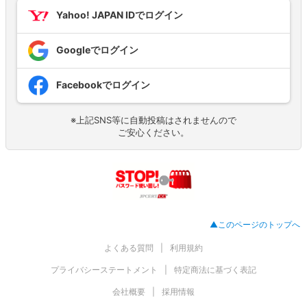
Yahoo! JAPAN IDでログイン
Googleでログイン
Facebookでログイン
※上記SNS等に自動投稿はされませんので
ご安心ください。
▲このページのトップへ
よくある質問
利用規約
プライバシーステートメント
特定商法に基づく表記
会社概要
採用情報