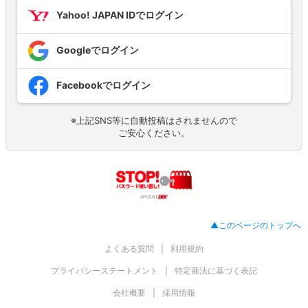
Yahoo! JAPAN IDでログイン
Googleでログイン
Facebookでログイン
※上記SNS等に自動投稿はされませんので
ご安心ください。
▲このページのトップへ
よくある質問
利用規約
プライバシーステートメント
特定商法に基づく表記
会社概要
採用情報