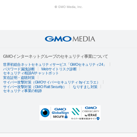
© GMO Media, Inc.
GMOインターネットグループのセキュリティ事業について
世界初総合ネットセキュリティサービス「GMOセキュリティ24」
パスワード漏洩診断
Webサイトリスク診断
セキュリティ相談AIチャットボット
実在証明・盗聴対策
サイバー攻撃対策（GMOサイバーセキュリティ byイエラエ）
サイバー攻撃対策（GMO Flatt Security）
なりすまし対策
セキュリティ事業の軌跡