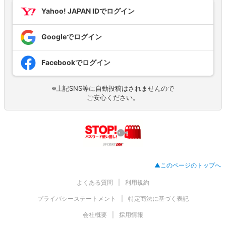
Yahoo! JAPAN IDでログイン
Googleでログイン
Facebookでログイン
※上記SNS等に自動投稿はされませんので
ご安心ください。
▲このページのトップへ
よくある質問
利用規約
プライバシーステートメント
特定商法に基づく表記
会社概要
採用情報