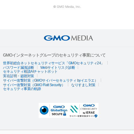
© GMO Media, Inc.
GMOインターネットグループのセキュリティ事業について
世界初総合ネットセキュリティサービス「GMOセキュリティ24」
パスワード漏洩診断
Webサイトリスク診断
セキュリティ相談AIチャットボット
実在証明・盗聴対策
サイバー攻撃対策（GMOサイバーセキュリティ byイエラエ）
サイバー攻撃対策（GMO Flatt Security）
なりすまし対策
セキュリティ事業の軌跡