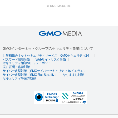
© GMO Media, Inc.
GMOインターネットグループのセキュリティ事業について
世界初総合ネットセキュリティサービス「GMOセキュリティ24」
パスワード漏洩診断
Webサイトリスク診断
セキュリティ相談AIチャットボット
実在証明・盗聴対策
サイバー攻撃対策（GMOサイバーセキュリティ byイエラエ）
サイバー攻撃対策（GMO Flatt Security）
なりすまし対策
セキュリティ事業の軌跡