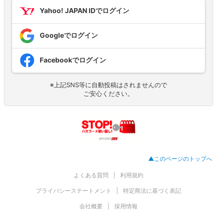
Yahoo! JAPAN IDでログイン
Googleでログイン
Facebookでログイン
※上記SNS等に自動投稿はされませんので
ご安心ください。
▲このページのトップへ
よくある質問
利用規約
プライバシーステートメント
特定商法に基づく表記
会社概要
採用情報