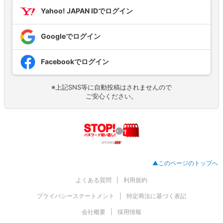
Yahoo! JAPAN IDでログイン
Googleでログイン
Facebookでログイン
※上記SNS等に自動投稿はされませんので
ご安心ください。
▲このページのトップへ
よくある質問
利用規約
プライバシーステートメント
特定商法に基づく表記
会社概要
採用情報