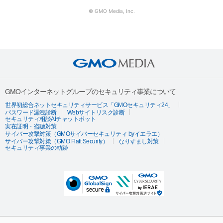
© GMO Media, Inc.
GMOインターネットグループのセキュリティ事業について
世界初総合ネットセキュリティサービス「GMOセキュリティ24」
パスワード漏洩診断
Webサイトリスク診断
セキュリティ相談AIチャットボット
実在証明・盗聴対策
サイバー攻撃対策（GMOサイバーセキュリティ byイエラエ）
サイバー攻撃対策（GMO Flatt Security）
なりすまし対策
セキュリティ事業の軌跡