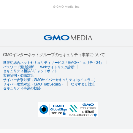
© GMO Media, Inc.
GMOインターネットグループのセキュリティ事業について
世界初総合ネットセキュリティサービス「GMOセキュリティ24」
パスワード漏洩診断
Webサイトリスク診断
セキュリティ相談AIチャットボット
実在証明・盗聴対策
サイバー攻撃対策（GMOサイバーセキュリティ byイエラエ）
サイバー攻撃対策（GMO Flatt Security）
なりすまし対策
セキュリティ事業の軌跡