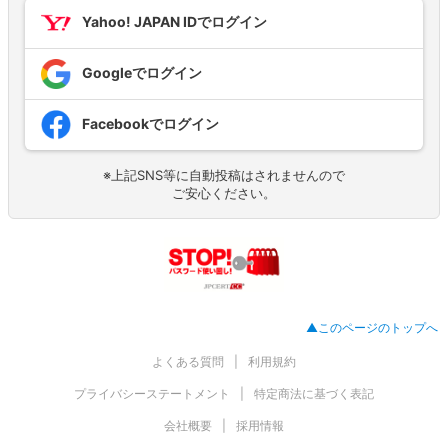
Yahoo! JAPAN IDでログイン
Googleでログイン
Facebookでログイン
※上記SNS等に自動投稿はされませんので
ご安心ください。
▲このページのトップへ
よくある質問
利用規約
プライバシーステートメント
特定商法に基づく表記
会社概要
採用情報