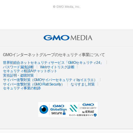
© GMO Media, Inc.
GMOインターネットグループのセキュリティ事業について
世界初総合ネットセキュリティサービス「GMOセキュリティ24」
パスワード漏洩診断
Webサイトリスク診断
セキュリティ相談AIチャットボット
実在証明・盗聴対策
サイバー攻撃対策（GMOサイバーセキュリティ byイエラエ）
サイバー攻撃対策（GMO Flatt Security）
なりすまし対策
セキュリティ事業の軌跡