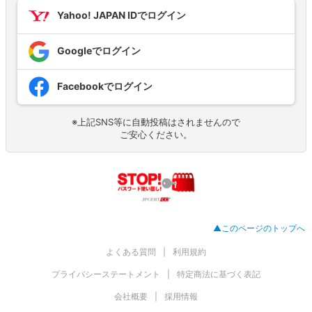
Yahoo! JAPAN IDでログイン
Googleでログイン
Facebookでログイン
※上記SNS等に自動投稿はされませんので
ご安心ください。
▲このページのトップへ
よくある質問
利用規約
プライバシーステートメント
特定商法に基づく表記
会社概要
採用情報