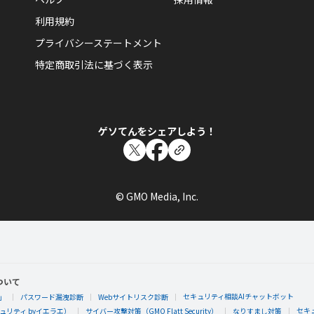
利用規約
プライバシーステートメント
特定商取引法に基づく表示
ゲソてんをシェアしよう！
© GMO Media, Inc.
ついて
セキュリティ相談AIチャットボット
」
パスワード漏洩診断
Webサイトリスク診断
セキ
リティ byイエラエ）
サイバー攻撃対策（GMO Flatt Security）
なりすまし対策