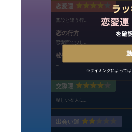
恋愛運
普段と違う行...
恋の行方
恋愛面で少し...
秘密の恋
...
※タイミングによっては
交際運
親しい友人に...
出会い運