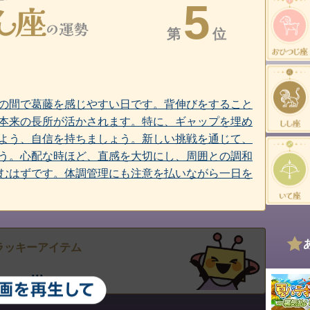
5
第
位
の間で葛藤を感じやすい日です。背伸びをすること
本来の長所が活かされます。特に、ギャップを埋め
よう、自信を持ちましょう。新しい挑戦を通じて、
う。心配な時ほど、直感を大切にし、周囲との調和
むはずです。体調管理にも注意を払いながら一日を
ラッキーアイテム
...