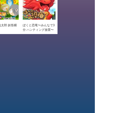
太郎 妖怪横
ぼくと恐竜〜みんなで3
分 ハンティング放置〜