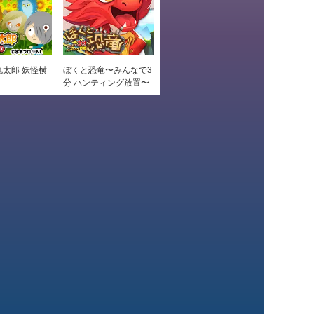
太郎 妖怪横
ぼくと恐竜〜みんなで3
分 ハンティング放置〜