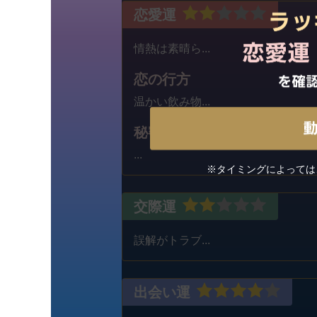
恋愛運
情熱は素晴ら...
恋の行方
温かい飲み物...
秘密の恋
...
※タイミングによっては
交際運
誤解がトラブ...
出会い運