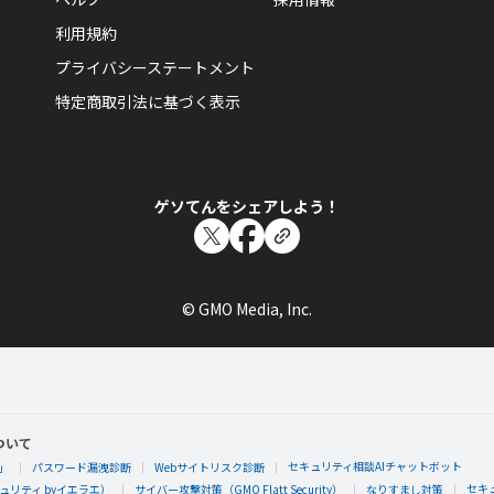
利用規約
プライバシーステートメント
特定商取引法に基づく表示
ゲソてんをシェアしよう！
© GMO Media, Inc.
ついて
セキュリティ相談AIチャットボット
」
パスワード漏洩診断
Webサイトリスク診断
セキ
リティ byイエラエ）
サイバー攻撃対策（GMO Flatt Security）
なりすまし対策