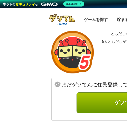
無料診断
ゲームを探す
貯ま
ともだち
5人ともだち
まだゲソてんに住民登録し
ゲソ