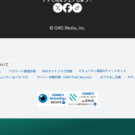
© GMO Media, Inc.
ついて
セキュリティ相談AIチャットボット
」
パスワード漏洩診断
Webサイトリスク診断
セキ
リティ byイエラエ）
サイバー攻撃対策（GMO Flatt Security）
なりすまし対策