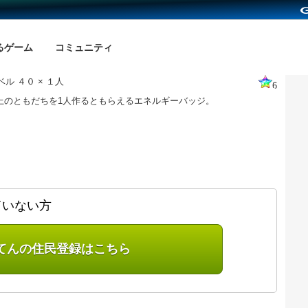
るゲーム
コミュニティ
ル ４０ × １人
6
以上のともだちを1人作るともらえるエネルギーバッジ。
ていない方
てんの住民登録はこちら