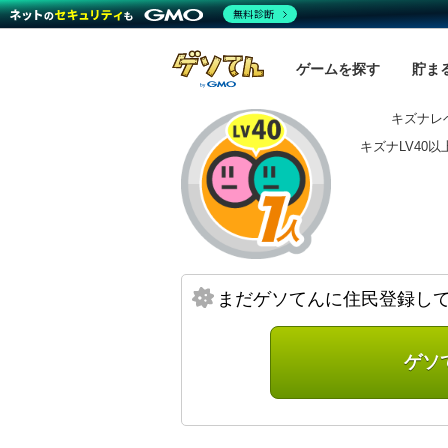
無料診断
ゲームを探す
貯ま
キズナレベ
キズナLV40
まだゲソてんに住民登録し
ゲソ