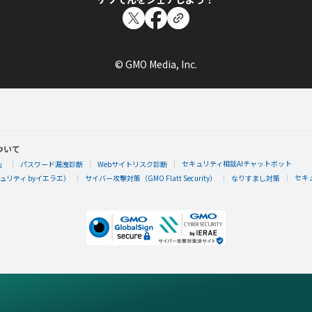
© GMO Media, Inc.
ついて
セキュリティ相談AIチャットボット
」
パスワード漏洩診断
Webサイトリスク診断
セキ
リティ byイエラエ）
サイバー攻撃対策（GMO Flatt Security）
なりすまし対策