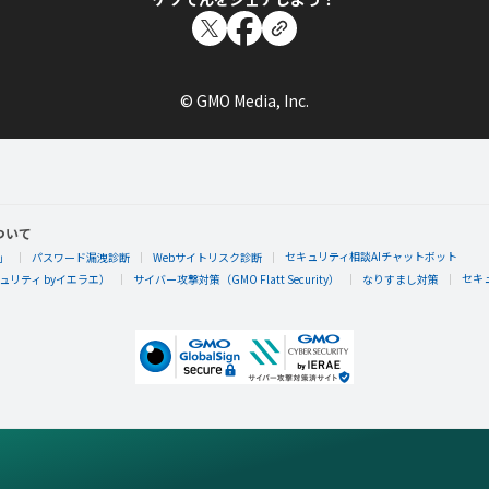
© GMO Media, Inc.
ついて
セキュリティ相談AIチャットボット
」
パスワード漏洩診断
Webサイトリスク診断
セキ
リティ byイエラエ）
サイバー攻撃対策（GMO Flatt Security）
なりすまし対策