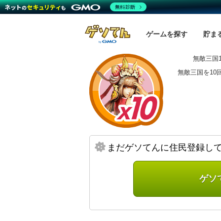
無料診断
ゲームを探す
貯ま
無敵三国1
無敵三国を10
まだゲソてんに住民登録し
ゲソ