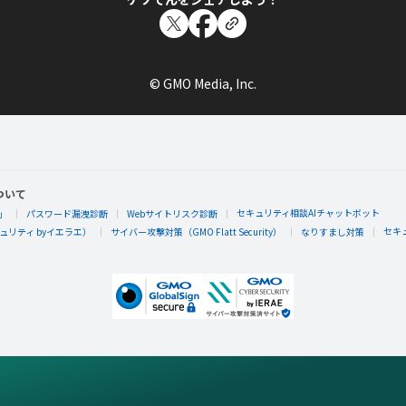
© GMO Media, Inc.
ついて
セキュリティ相談AIチャットボット
」
パスワード漏洩診断
Webサイトリスク診断
セキ
リティ byイエラエ）
サイバー攻撃対策（GMO Flatt Security）
なりすまし対策