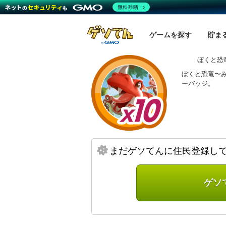
無料診断
ゲームを探す
貯ま
ぼくと恐
ぼくと恐竜〜み
ーバッジ。
まだゲソてんに住民登録し
ゲソ