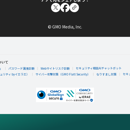
© GMO Media, Inc.
ついて
セキュリティ相談AIチャットボット
」
パスワード漏洩診断
Webサイトリスク診断
セキ
リティ byイエラエ）
サイバー攻撃対策（GMO Flatt Security）
なりすまし対策