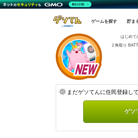
無料診断
ゲームを探す
貯ま
はじめての
２角取り BA
まだゲソてんに住民登録し
ゲソ