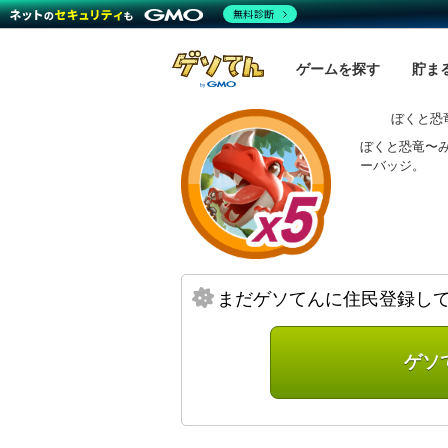
無料診断
ゲームを探す
貯ま
ぼくと恐
ぼくと恐竜〜み
ーバッジ。
まだゲソてんに住民登録し
ゲソ