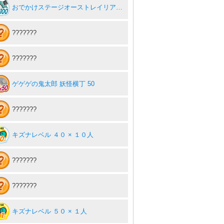
おでかけステージオーストレイリアを１００回達成度１００％
???????
???????
ゲゲゲの鬼太郎 妖怪横丁 50
???????
キズナレベル ４０ × １０人
???????
???????
キズナレベル ５０ × １人