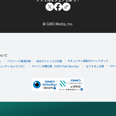
© GMO Media, Inc.
ついて
セキュリティ相談AIチャットボット
」
パスワード漏洩診断
Webサイトリスク診断
セキ
リティ byイエラエ）
サイバー攻撃対策（GMO Flatt Security）
なりすまし対策