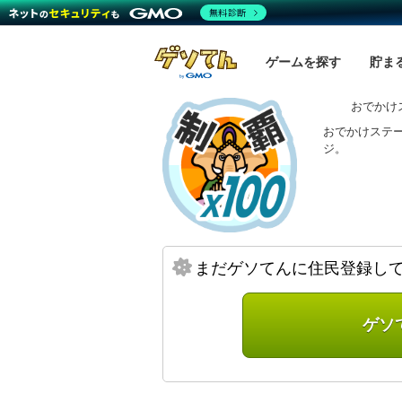
無料診断
ゲームを探す
貯ま
おでかけ
おでかけステー
ジ。
まだゲソてんに住民登録し
ゲソ