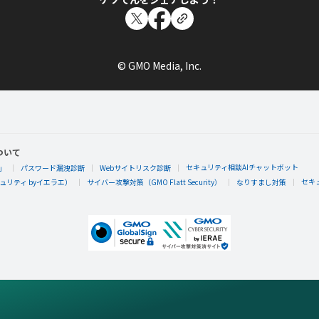
© GMO Media, Inc.
ついて
セキュリティ相談AIチャットボット
」
パスワード漏洩診断
Webサイトリスク診断
セキ
リティ byイエラエ）
サイバー攻撃対策（GMO Flatt Security）
なりすまし対策