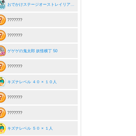
おでかけステージオーストレイリアを１００回達成度１００％
???????
???????
ゲゲゲの鬼太郎 妖怪横丁 50
???????
キズナレベル ４０ × １０人
???????
???????
キズナレベル ５０ × １人