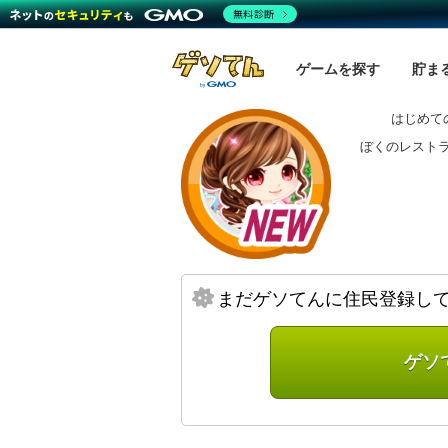
無料診断
ゲームを探す
貯ま
はじめて
ぼくのレスト
まだゲソてんに住民登録し
ゲソ