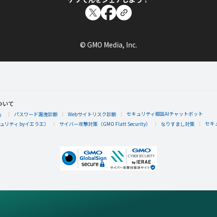
© GMO Media, Inc.
ついて
セキュリティ相談AIチャットボット
」
パスワード漏洩診断
Webサイトリスク診断
セキ
リティ byイエラエ）
サイバー攻撃対策（GMO Flatt Security）
なりすまし対策