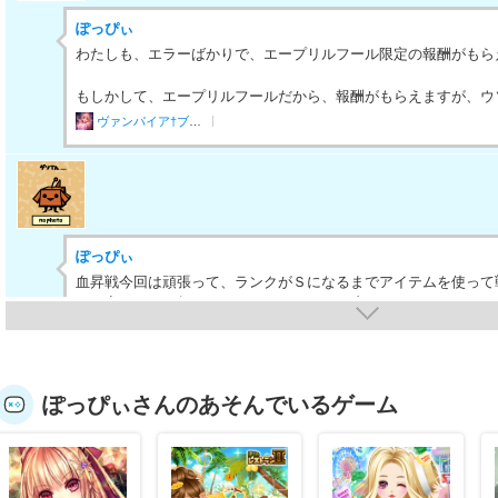
ぽっぴぃ
わたしも、エラーばかりで、エープリルフール限定の報酬がもら
もしかして、エープリルフールだから、報酬がもらえますが、ウ
ヴァンパイア†ブラッド
ぽっぴぃ
血昇戦今回は頑張って、ランクがＳになるまでアイテムを使って
ら、寝たのに、起きたら、ランクＡ＋＋に戻ってました。
なぜなのでしょうか?
また、Ｓになるまで戦ったけど...
ヴァンパイア†ブラッド
ぽっぴぃさんのあそんでいるゲーム
血昇戦の遊び方の下の方に↓の記載があり
別のﾕｰｻﾞｰのﾊﾞﾄﾙ結果によってﾗﾝｸが
☆五稜郭☆
ｸ以上は血昇ptの順位が下がれば降格