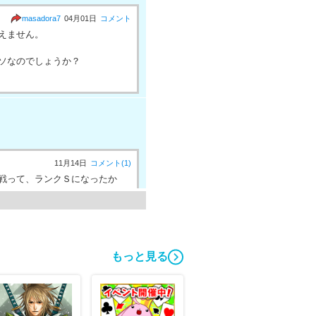
masadora7
04月01日
コメント
えません。
ソなのでしょうか？
11月14日
コメント(1)
戦って、ランクＳになったか
もっと見る
ます ※Sﾗﾝｸ以上の場合、
下がることがあります。 →Sﾗﾝ
することがあります