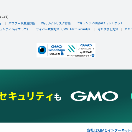
ぽっぴぃ
ぽっぴぃさんが「ベジ図鑑10」バッジを手に入
ついて
ベジモン図鑑で10匹あつめるともらえるエネルギーバッジ。
セキュリティ相談AIチャットボット
」
パスワード漏洩診断
Webサイトリスク診断
セキ
リティ byイエラエ）
サイバー攻撃対策（GMO Flatt Security）
なりすまし対策
ぽっぴぃ
ぽっぴぃさんが何か隠しバッジを手に入れたら
隠しバッジ！獲得条件はヒミツ。
ぽっぴぃ