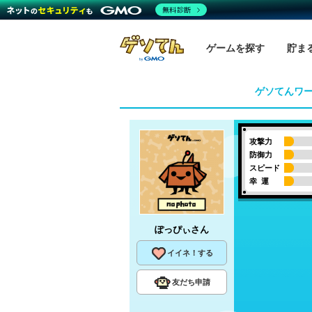
無料診断
ゲームを探す
貯ま
ゲソてんワ
攻撃力
防御力
スピード
幸 運
ぽっぴぃ
さん
イイネ！する
友だち申請