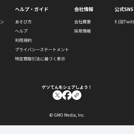
ヘルプ・ガイド
会社情報
公式SNS
ぽっぴぃ
ン
あそび方
会社概要
X (旧Twitt
ぽっぴぃさんが「はじめてのソリティアBATTLE
ヘルプ
採用情報
た！
ソリティアBATTLE ROYALをはじめてあそんだらもらえる
利用規約
プライバシーステートメント
特定商取引法に基づく表示
ぽっぴぃ
ゲソてんをシェアしよう！
ぽっぴぃさんが「ゲーム10コはじめる」バッジ
ゲームを10つはじめるともらえるエネルギーバッジ。
© GMO Media, Inc.