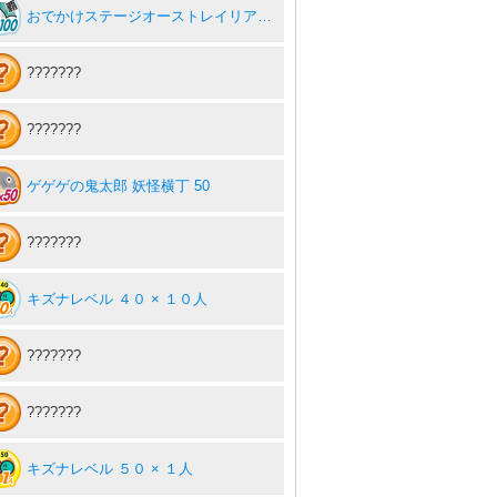
おでかけステージオーストレイリアを１００回達成度１００％
???????
???????
ゲゲゲの鬼太郎 妖怪横丁 50
???????
キズナレベル ４０ × １０人
???????
???????
キズナレベル ５０ × １人