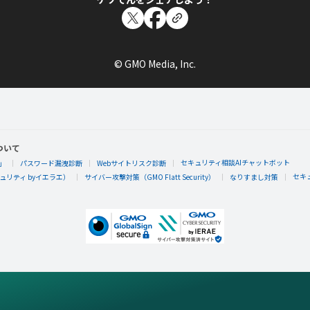
© GMO Media, Inc.
ついて
セキュリティ相談AIチャットボット
」
パスワード漏洩診断
Webサイトリスク診断
セキ
リティ byイエラエ）
サイバー攻撃対策（GMO Flatt Security）
なりすまし対策