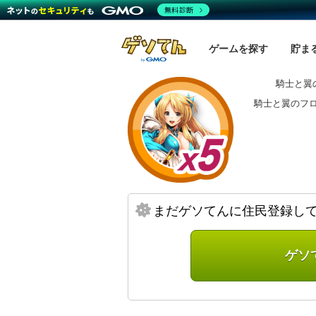
無料診断
ゲームを探す
貯ま
騎士と翼
騎士と翼のフ
まだゲソてんに住民登録し
ゲソ