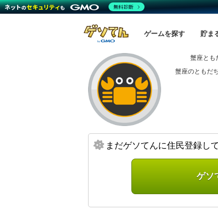
無料診断
ゲームを探す
貯ま
蟹座とも
蟹座のともだち
まだゲソてんに住民登録し
ゲソ