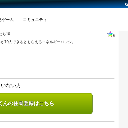
るゲーム
コミュニティ
だち10
6
が10人できるともらえるエネルギーバッジ。
ていない方
てんの住民登録はこちら