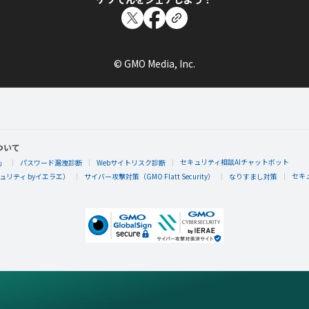
© GMO Media, Inc.
ついて
セキュリティ相談AIチャットボット
」
パスワード漏洩診断
Webサイトリスク診断
セキ
リティ byイエラエ）
サイバー攻撃対策（GMO Flatt Security）
なりすまし対策