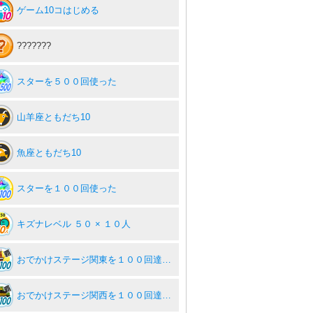
ゲーム10コはじめる
???????
スターを５００回使った
山羊座ともだち10
魚座ともだち10
スターを１００回使った
キズナレベル ５０ × １０人
おでかけステージ関東を１００回達成度１００％
おでかけステージ関西を１００回達成度１００％