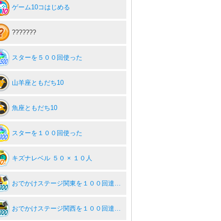
ゲーム10コはじめる
???????
スターを５００回使った
山羊座ともだち10
魚座ともだち10
スターを１００回使った
キズナレベル ５０ × １０人
おでかけステージ関東を１００回達成度１００％
おでかけステージ関西を１００回達成度１００％