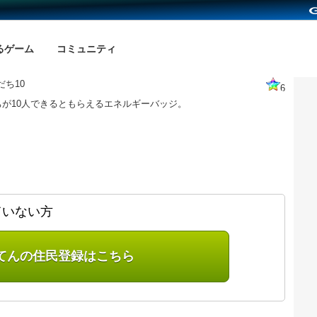
るゲーム
コミュニティ
だち10
6
が10人できるともらえるエネルギーバッジ。
ていない方
てんの住民登録はこちら