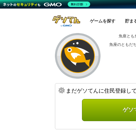
無料診断
ゲームを探す
貯ま
魚座とも
魚座のともだち
まだゲソてんに住民登録し
ゲソ