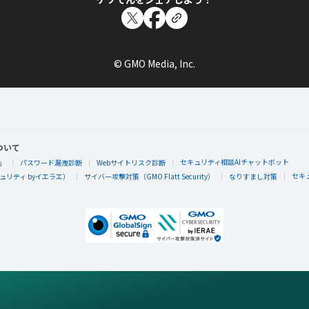
© GMO Media, Inc.
ついて
セキュリティ相談AIチャットボット
」
パスワード漏洩診断
Webサイトリスク診断
セキ
リティ byイエラエ）
サイバー攻撃対策（GMO Flatt Security）
なりすまし対策