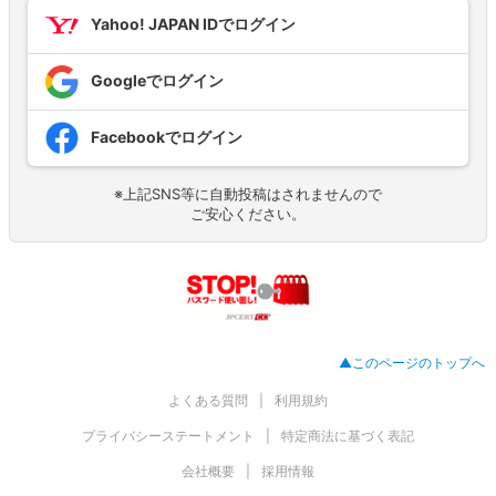
Yahoo! JAPAN IDでログイン
Googleでログイン
Facebookでログイン
※上記SNS等に自動投稿はされませんので
ご安心ください。
▲このページのトップへ
よくある質問
利用規約
プライバシーステートメント
特定商法に基づく表記
会社概要
採用情報