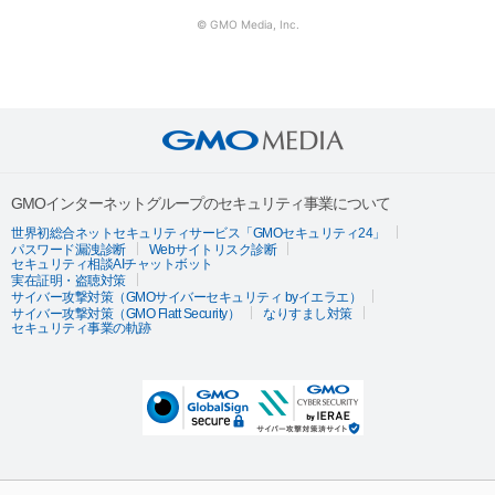
© GMO Media, Inc.
GMOインターネットグループのセキュリティ事業について
世界初総合ネットセキュリティサービス「GMOセキュリティ24」
パスワード漏洩診断
Webサイトリスク診断
セキュリティ相談AIチャットボット
実在証明・盗聴対策
サイバー攻撃対策（GMOサイバーセキュリティ byイエラエ）
サイバー攻撃対策（GMO Flatt Security）
なりすまし対策
セキュリティ事業の軌跡