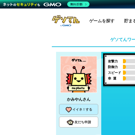
無料診断
ゲームを探す
貯ま
ゲソてんワ
攻撃力
防御力
スピード
幸 運
かみやん
さん
イイネ！する
友だち申請