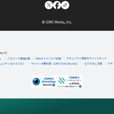
© GMO Media, Inc.
ついて
セキュリティ相談AIチャットボット
」
パスワード漏洩診断
Webサイトリスク診断
セキ
リティ byイエラエ）
サイバー攻撃対策（GMO Flatt Security）
なりすまし対策