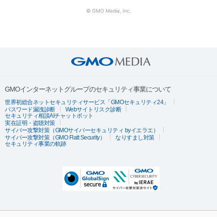
© GMO Media, Inc.
GMOインターネットグループのセキュリティ事業について
世界初総合ネットセキュリティサービス「GMOセキュリティ24」
パスワード漏洩診断
Webサイトリスク診断
セキュリティ相談AIチャットボット
実在証明・盗聴対策
サイバー攻撃対策（GMOサイバーセキュリティ byイエラエ）
サイバー攻撃対策（GMO Flatt Security）
なりすまし対策
セキュリティ事業の軌跡