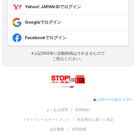
Yahoo! JAPAN IDでログイン
Googleでログイン
Facebookでログイン
※上記SNS等に自動投稿はされませんので
ご安心ください。
▲このページのトップへ
よくある質問
利用規約
プライバシーステートメント
特定商法に基づく表記
会社概要
採用情報