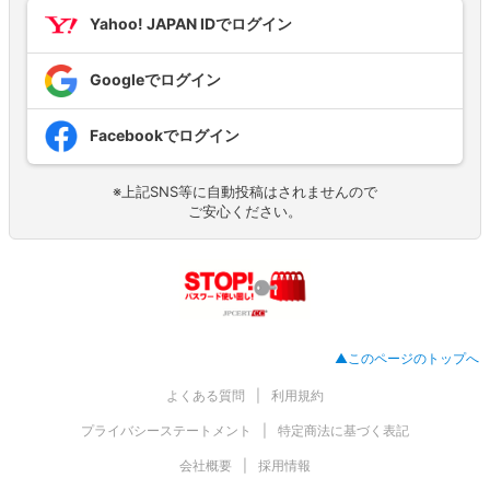
Yahoo! JAPAN IDでログイン
Googleでログイン
Facebookでログイン
※上記SNS等に自動投稿はされませんので
ご安心ください。
▲このページのトップへ
よくある質問
利用規約
プライバシーステートメント
特定商法に基づく表記
会社概要
採用情報