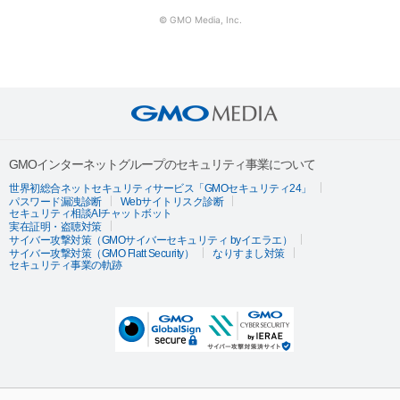
© GMO Media, Inc.
GMOインターネットグループのセキュリティ事業について
世界初総合ネットセキュリティサービス「GMOセキュリティ24」
パスワード漏洩診断
Webサイトリスク診断
セキュリティ相談AIチャットボット
実在証明・盗聴対策
サイバー攻撃対策（GMOサイバーセキュリティ byイエラエ）
サイバー攻撃対策（GMO Flatt Security）
なりすまし対策
セキュリティ事業の軌跡