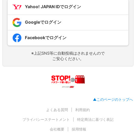
Yahoo! JAPAN IDでログイン
Googleでログイン
Facebookでログイン
※上記SNS等に自動投稿はされませんので
ご安心ください。
▲このページのトップへ
よくある質問
利用規約
プライバシーステートメント
特定商法に基づく表記
会社概要
採用情報