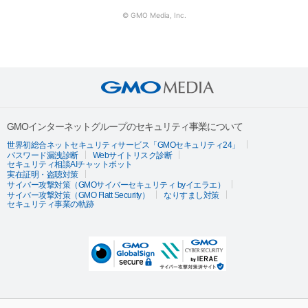
© GMO Media, Inc.
GMOインターネットグループのセキュリティ事業について
世界初総合ネットセキュリティサービス「GMOセキュリティ24」
パスワード漏洩診断
Webサイトリスク診断
セキュリティ相談AIチャットボット
実在証明・盗聴対策
サイバー攻撃対策（GMOサイバーセキュリティ byイエラエ）
サイバー攻撃対策（GMO Flatt Security）
なりすまし対策
セキュリティ事業の軌跡