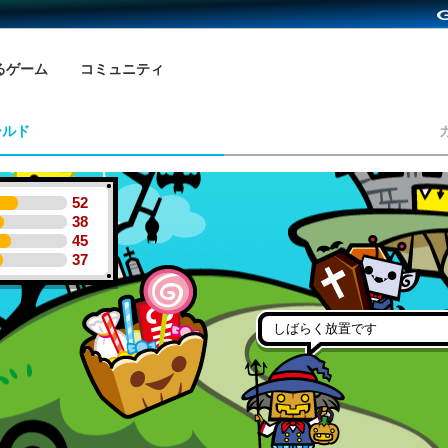
るゲーム
コミュニティ
ールド
52
38
45
37
しばらく放置です