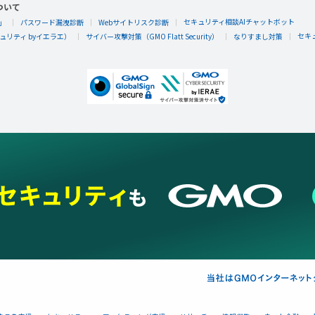
ついて
セキュリティ相談AIチャットボット
」
パスワード漏洩診断
Webサイトリスク診断
セキ
リティ byイエラエ）
サイバー攻撃対策（GMO Flatt Security）
なりすまし対策