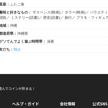
星座：
ふたご座
趣味と好きなもの：
サスペンス(映画)／ ホラー(映画)／ バラエテ
闘技／ ミステリー(読書)／ 歴史(読書)／ 旅行／ プラモ・フィギュ
地域：
沖縄
都道府県：
沖縄県
ゲソてんでよく遊ぶ時間帯：
深夜
友だち：
55人
遊んでコインが貯まる！
ヘルプ・ガイド
会社情報
公式SNS