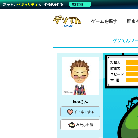
無料診断
ゲームを探す
貯ま
ゲソてんワ
攻撃力
防御力
スピード
幸 運
koo
さん
イイネ！する
友だち申請