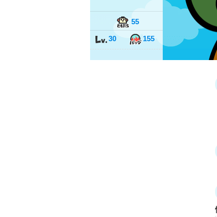
55
30
155