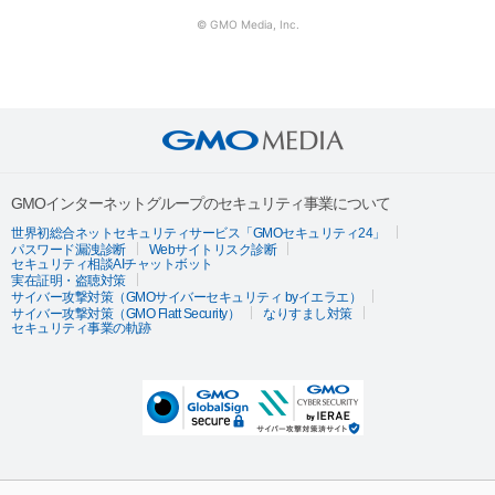
© GMO Media, Inc.
GMOインターネットグループのセキュリティ事業について
世界初総合ネットセキュリティサービス「GMOセキュリティ24」
パスワード漏洩診断
Webサイトリスク診断
セキュリティ相談AIチャットボット
実在証明・盗聴対策
サイバー攻撃対策（GMOサイバーセキュリティ byイエラエ）
サイバー攻撃対策（GMO Flatt Security）
なりすまし対策
セキュリティ事業の軌跡