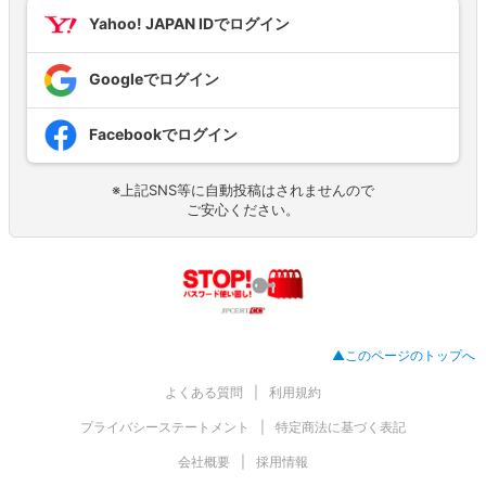
Yahoo! JAPAN IDでログイン
Googleでログイン
Facebookでログイン
※上記SNS等に自動投稿はされませんので
ご安心ください。
▲このページのトップへ
よくある質問
利用規約
プライバシーステートメント
特定商法に基づく表記
会社概要
採用情報