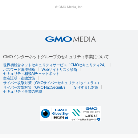
© GMO Media, Inc.
GMOインターネットグループのセキュリティ事業について
世界初総合ネットセキュリティサービス「GMOセキュリティ24」
パスワード漏洩診断
Webサイトリスク診断
セキュリティ相談AIチャットボット
実在証明・盗聴対策
サイバー攻撃対策（GMOサイバーセキュリティ byイエラエ）
サイバー攻撃対策（GMO Flatt Security）
なりすまし対策
セキュリティ事業の軌跡