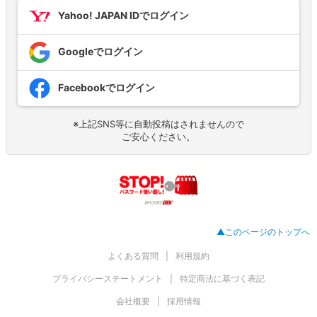
Yahoo! JAPAN IDでログイン
Googleでログイン
Facebookでログイン
※上記SNS等に自動投稿はされませんので
ご安心ください。
▲このページのトップへ
よくある質問
利用規約
プライバシーステートメント
特定商法に基づく表記
会社概要
採用情報