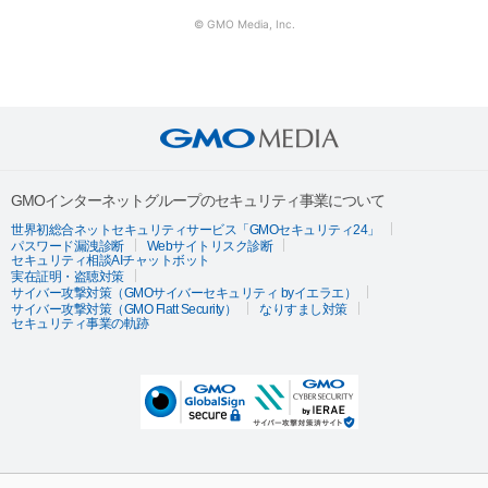
© GMO Media, Inc.
GMOインターネットグループのセキュリティ事業について
世界初総合ネットセキュリティサービス「GMOセキュリティ24」
パスワード漏洩診断
Webサイトリスク診断
セキュリティ相談AIチャットボット
実在証明・盗聴対策
サイバー攻撃対策（GMOサイバーセキュリティ byイエラエ）
サイバー攻撃対策（GMO Flatt Security）
なりすまし対策
セキュリティ事業の軌跡