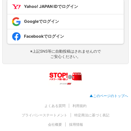
Yahoo! JAPAN IDでログイン
Googleでログイン
Facebookでログイン
※上記SNS等に自動投稿はされませんので
ご安心ください。
▲このページのトップへ
よくある質問
利用規約
プライバシーステートメント
特定商法に基づく表記
会社概要
採用情報