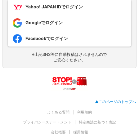
Yahoo! JAPAN IDでログイン
Googleでログイン
Facebookでログイン
※上記SNS等に自動投稿はされませんので
ご安心ください。
▲このページのトップへ
よくある質問
利用規約
プライバシーステートメント
特定商法に基づく表記
会社概要
採用情報