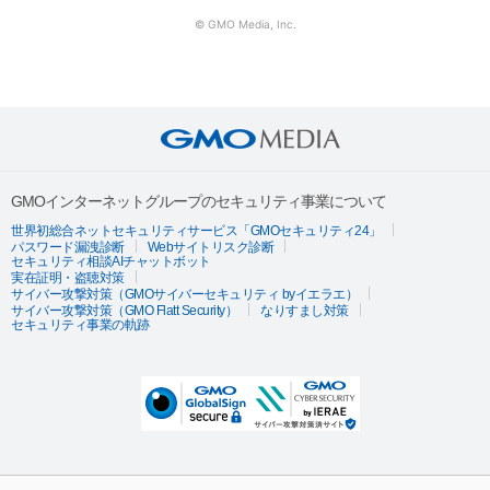
© GMO Media, Inc.
GMOインターネットグループのセキュリティ事業について
世界初総合ネットセキュリティサービス「GMOセキュリティ24」
パスワード漏洩診断
Webサイトリスク診断
セキュリティ相談AIチャットボット
実在証明・盗聴対策
サイバー攻撃対策（GMOサイバーセキュリティ byイエラエ）
サイバー攻撃対策（GMO Flatt Security）
なりすまし対策
セキュリティ事業の軌跡