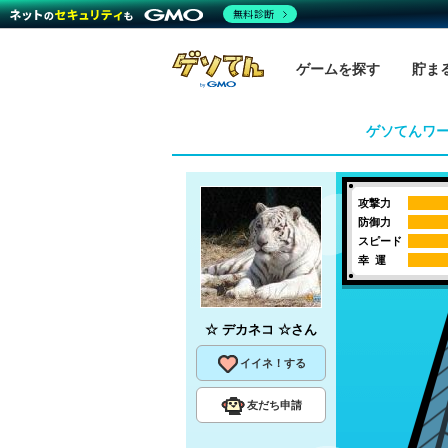
無料診断
ゲームを探す
貯ま
ゲソてんワ
攻撃力
防御力
スピード
幸 運
☆ デカネコ ☆
さん
イイネ！する
友だち申請