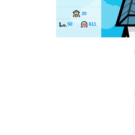
20
50
611