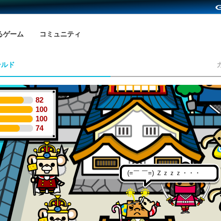
るゲーム
コミュニティ
ールド
82
100
100
74
(=￣ ￣=) Ｚｚｚｚ・・・