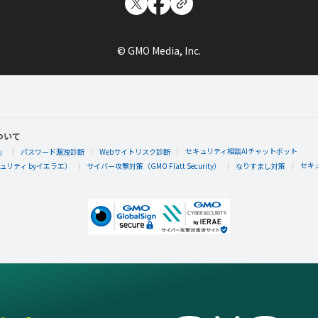
© GMO Media, Inc.
ついて
セキュリティ相談AIチャットボット
」
パスワード漏洩診断
Webサイトリスク診断
セキ
リティ byイエラエ）
サイバー攻撃対策（GMO Flatt Security）
なりすまし対策