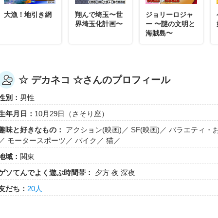
大漁！地引き網
翔んで埼玉〜世
ジョリーロジャ
界埼玉化計画〜
ー 〜謎の文明と
海賊島〜
☆ デカネコ ☆さんのプロフィール
性別：
男性
生年月日：
10月29日（さそり座）
趣味と好きなもの：
アクション(映画)／ SF(映画)／ バラエティ・お
／ モータースポーツ／ バイク／ 猫／
地域：
関東
ゲソてんでよく遊ぶ時間帯：
夕方 夜 深夜
友だち：
20人