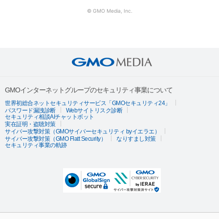
© GMO Media, Inc.
GMOインターネットグループのセキュリティ事業について
世界初総合ネットセキュリティサービス「GMOセキュリティ24」
パスワード漏洩診断
Webサイトリスク診断
セキュリティ相談AIチャットボット
実在証明・盗聴対策
サイバー攻撃対策（GMOサイバーセキュリティ byイエラエ）
サイバー攻撃対策（GMO Flatt Security）
なりすまし対策
セキュリティ事業の軌跡