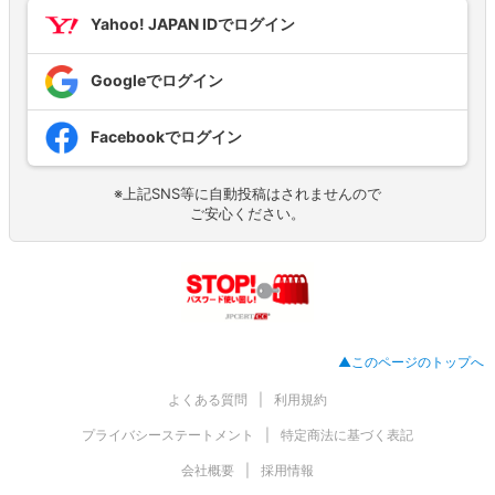
Yahoo! JAPAN IDでログイン
Googleでログイン
Facebookでログイン
※上記SNS等に自動投稿はされませんので
ご安心ください。
▲このページのトップへ
よくある質問
利用規約
プライバシーステートメント
特定商法に基づく表記
会社概要
採用情報