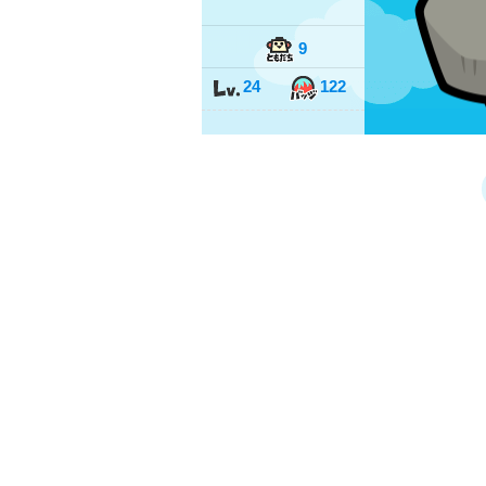
9
24
122