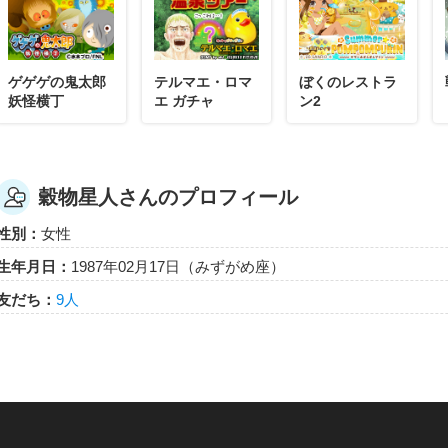
穀物星人
風呂ともさんのところに○○のバスボール入れるミッションあれ
ゲゲゲの鬼太郎
テルマエ・ロマ
ぼくのレストラ
だれもそれを沸かしてなくて入れられない💦
妖怪横丁
エ ガチャ
ン2
テルマエ・ロマエ ガチャ
穀物星人さんのプロフィール
性別：
女性
穀物星人
マスターできました❗
生年月日：
1987年02月17日（みずがめ座）
ありがとうございます❗
友だち：
9人
穀物星人
渡り蟹のフィットチーネレシピ取れて調理して、出したのに進め