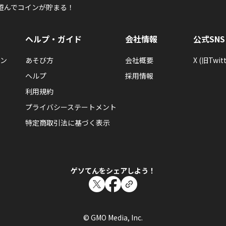
ぼくのレストラン2
クエスト
遊んでコインが貯まる！
ヘルプ・ガイド
会社情報
公式SNS
ン
あそび方
会社概要
X (旧Twitt
穀物星人
ヘルプ
採用情報
渡り蟹のフィットチーネレシピ取れて調理して、出したのに進め
ぼくのレストラン2
クエスト
利用規約
プライバシーステートメント
特定商取引法に基づく表示
穀物星人
イイねをよろしくお願いします❗
ゲソてんをシェアしよう！
ゲソてん総合掲示板
2018メリークリスマス（イイネ！）募集トピック
© GMO Media, Inc.