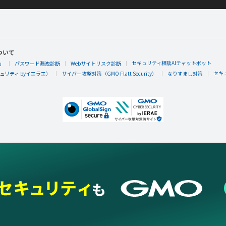
穀物星人
ありがとうございます❗
やってみます。
ぼくのレストラン2
クエスト
ついて
セキュリティ相談AIチャットボット
」
パスワード漏洩診断
Webサイトリスク診断
セキ
リティ byイエラエ）
サイバー攻撃対策（GMO Flatt Security）
なりすまし対策