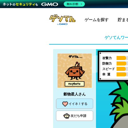
無料診断
ゲームを探す
貯ま
ゲソてんワ
攻撃力
防御力
スピード
幸 運
穀物星人
さん
イイネ！する
友だち申請