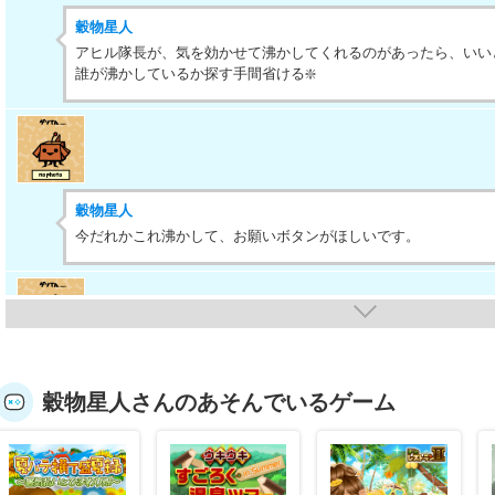
穀物星人
アヒル隊長が、気を効かせて沸かしてくれるのがあったら、いい
誰が沸かしているか探す手間省ける❇️
穀物星人
今だれかこれ沸かして、お願いボタンがほしいです。
穀物星人
穀物星人さんのあそんでいるゲーム
デイリークエスト同じの度々でるから、月毎、週毎？
法則が分からないです。