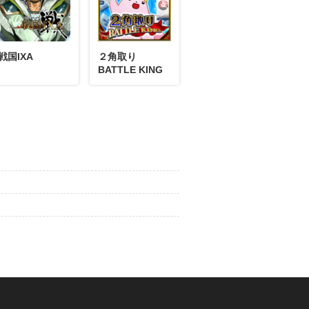
10月31日
コメント
苦手です。
戦国IXA
２角取り
BATTLE KING
さとゆき
02月16日
コメント
さとゆき
12月24日
コメント
ませんでした。