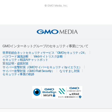
© GMO Media, Inc.
GMOインターネットグループのセキュリティ事業について
世界初総合ネットセキュリティサービス「GMOセキュリティ24」
パスワード漏洩診断
Webサイトリスク診断
セキュリティ相談AIチャットボット
実在証明・盗聴対策
サイバー攻撃対策（GMOサイバーセキュリティ byイエラエ）
サイバー攻撃対策（GMO Flatt Security）
なりすまし対策
セキュリティ事業の軌跡