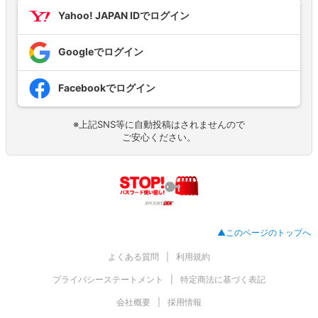
Yahoo! JAPAN IDでログイン
Googleでログイン
Facebookでログイン
※上記SNS等に自動投稿はされませんので
ご安心ください。
▲このページのトップへ
よくある質問
利用規約
プライバシーステートメント
特定商法に基づく表記
会社概要
採用情報