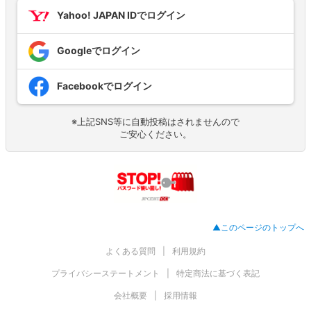
Yahoo! JAPAN IDでログイン
Googleでログイン
Facebookでログイン
※上記SNS等に自動投稿はされませんので
ご安心ください。
▲このページのトップへ
よくある質問
利用規約
プライバシーステートメント
特定商法に基づく表記
会社概要
採用情報