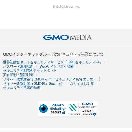
© GMO Media, Inc.
GMOインターネットグループのセキュリティ事業について
世界初総合ネットセキュリティサービス「GMOセキュリティ24」
パスワード漏洩診断
Webサイトリスク診断
セキュリティ相談AIチャットボット
実在証明・盗聴対策
サイバー攻撃対策（GMOサイバーセキュリティ byイエラエ）
サイバー攻撃対策（GMO Flatt Security）
なりすまし対策
セキュリティ事業の軌跡