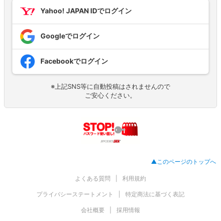
Yahoo! JAPAN IDでログイン
Googleでログイン
Facebookでログイン
※上記SNS等に自動投稿はされませんので
ご安心ください。
▲このページのトップへ
よくある質問
利用規約
プライバシーステートメント
特定商法に基づく表記
会社概要
採用情報