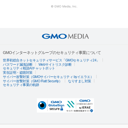
© GMO Media, Inc.
GMOインターネットグループのセキュリティ事業について
世界初総合ネットセキュリティサービス「GMOセキュリティ24」
パスワード漏洩診断
Webサイトリスク診断
セキュリティ相談AIチャットボット
実在証明・盗聴対策
サイバー攻撃対策（GMOサイバーセキュリティ byイエラエ）
サイバー攻撃対策（GMO Flatt Security）
なりすまし対策
セキュリティ事業の軌跡