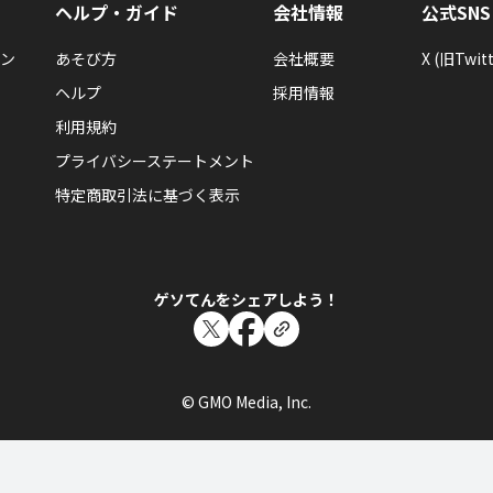
ヘルプ・ガイド
会社情報
公式SNS
みたら、きっと斬新な宇宙船ができるはず。また一歩宇宙に
ン
あそび方
会社概要
X (旧Twitt
ヘルプ
採用情報
利用規約
プライバシーステートメント
かずも
かずもさんが「スターを１００回使った」バッ
特定商取引法に基づく表示
スターを100回使ったらもらえるエネルギーバッジ。
ゲソてんをシェアしよう！
かずも
© GMO Media, Inc.
かずもさんが「はじめての陰陽の道」バッジを
陰陽の道をはじめてあそんだらもらえるエネルギーバッジ。