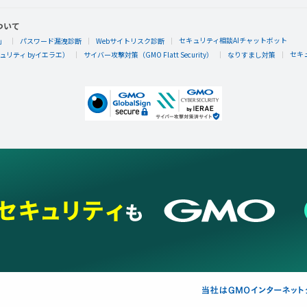
ついて
セキュリティ相談AIチャットボット
」
パスワード漏洩診断
Webサイトリスク診断
セキ
リティ byイエラエ）
サイバー攻撃対策（GMO Flatt Security）
なりすまし対策
かずも
かずもさんが「はじめての千年勇者」バッジを
千年勇者をはじめてあそんだらもらえるエネルギーバッジ。
かずも
かずもさんが「おでかけステージ北海道を達成
れた！
おでかけステージ北海道を100％達成したらもらえるエネル