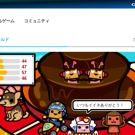
るゲーム
コミュニティ
ールド
44
47
57
46
いつもイイネありがとう！