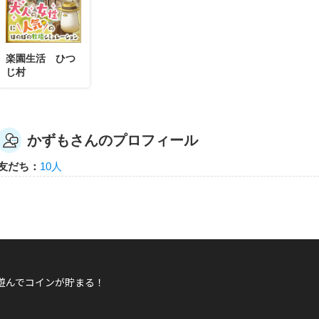
かずもさんが何か隠しバッジを手に入れたらし
隠しバッジ！獲得条件はヒミツ。
楽園生活 ひつ
じ村
かずも
かずもさんのプロフィール
かずもさんが「キズナレベル ２０ × ３人」バ
友だち：
10人
キズナLV20以上のともだちを3人作るともらえるエネルギー
かずも
遊んでコインが貯まる！
かずもさんがレベル14「スワンボート」にレベ
スワンボートを漕いでけっこうムキになった！なぜただのボ