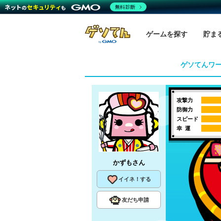
無料診断
ゲームを探す
貯ま
ゲソてんワ
攻撃力
防御力
スピード
幸 運
かずも
さん
イイネ！する
友だち申請