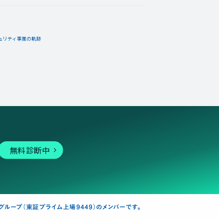
ュリティ事業の軌跡
02月20日
コメント
手に入れた！
無料診断中
02月12日
コメント
度１００％」バッジを手に入
ギーバッジ。