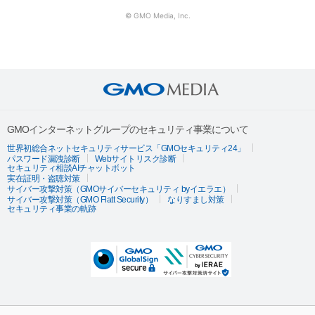
© GMO Media, Inc.
GMOインターネットグループのセキュリティ事業について
世界初総合ネットセキュリティサービス「GMOセキュリティ24」
パスワード漏洩診断
Webサイトリスク診断
セキュリティ相談AIチャットボット
実在証明・盗聴対策
サイバー攻撃対策（GMOサイバーセキュリティ byイエラエ）
サイバー攻撃対策（GMO Flatt Security）
なりすまし対策
セキュリティ事業の軌跡