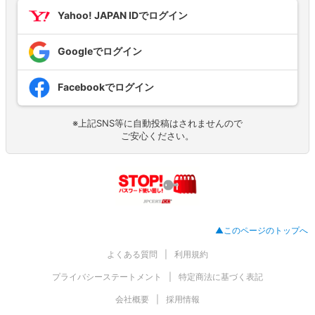
Yahoo! JAPAN IDでログイン
Googleでログイン
Facebookでログイン
※上記SNS等に自動投稿はされませんので
ご安心ください。
▲このページのトップへ
よくある質問
利用規約
プライバシーステートメント
特定商法に基づく表記
会社概要
採用情報