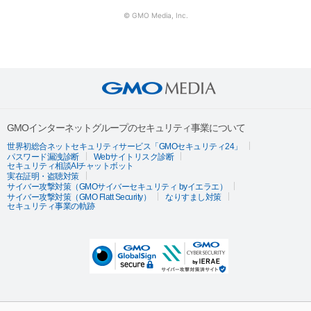
© GMO Media, Inc.
GMOインターネットグループのセキュリティ事業について
世界初総合ネットセキュリティサービス「GMOセキュリティ24」
パスワード漏洩診断
Webサイトリスク診断
セキュリティ相談AIチャットボット
実在証明・盗聴対策
サイバー攻撃対策（GMOサイバーセキュリティ byイエラエ）
サイバー攻撃対策（GMO Flatt Security）
なりすまし対策
セキュリティ事業の軌跡