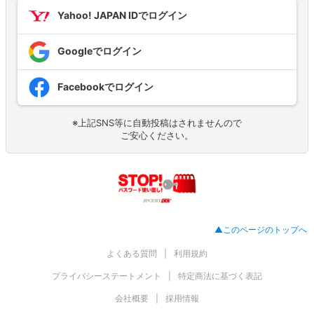
Yahoo! JAPAN IDでログイン
Googleでログイン
Facebookでログイン
※上記SNS等に自動投稿はされませんので
ご安心ください。
▲このページのトップへ
よくある質問
利用規約
プライバシーステートメント
特定商法に基づく表記
会社概要
採用情報