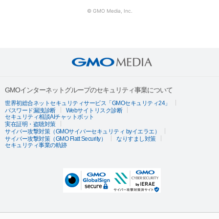
© GMO Media, Inc.
GMOインターネットグループのセキュリティ事業について
世界初総合ネットセキュリティサービス「GMOセキュリティ24」
パスワード漏洩診断
Webサイトリスク診断
セキュリティ相談AIチャットボット
実在証明・盗聴対策
サイバー攻撃対策（GMOサイバーセキュリティ byイエラエ）
サイバー攻撃対策（GMO Flatt Security）
なりすまし対策
セキュリティ事業の軌跡