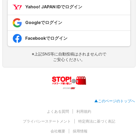
Yahoo! JAPAN IDでログイン
Googleでログイン
Facebookでログイン
※上記SNS等に自動投稿はされませんので
ご安心ください。
▲このページのトップへ
よくある質問
利用規約
プライバシーステートメント
特定商法に基づく表記
会社概要
採用情報