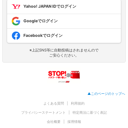
Yahoo! JAPAN IDでログイン
Googleでログイン
Facebookでログイン
※上記SNS等に自動投稿はされませんので
ご安心ください。
▲このページのトップへ
よくある質問
利用規約
プライバシーステートメント
特定商法に基づく表記
会社概要
採用情報