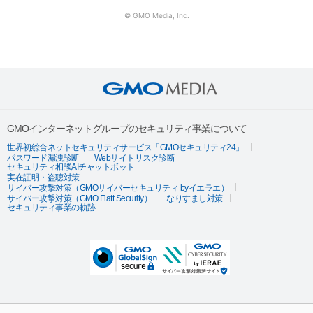
© GMO Media, Inc.
GMOインターネットグループのセキュリティ事業について
世界初総合ネットセキュリティサービス「GMOセキュリティ24」
パスワード漏洩診断
Webサイトリスク診断
セキュリティ相談AIチャットボット
実在証明・盗聴対策
サイバー攻撃対策（GMOサイバーセキュリティ byイエラエ）
サイバー攻撃対策（GMO Flatt Security）
なりすまし対策
セキュリティ事業の軌跡