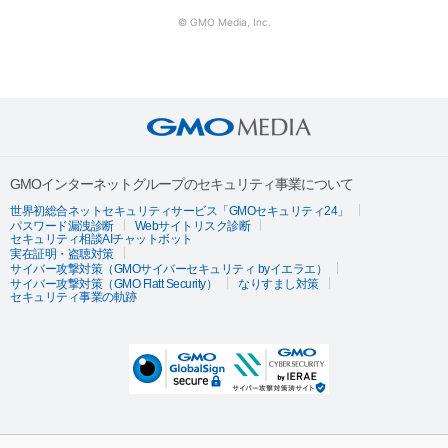
© GMO Media, Inc.
GMOインターネットグループのセキュリティ事業について
世界初総合ネットセキュリティサービス「GMOセキュリティ24」
パスワード漏洩診断
Webサイトリスク診断
セキュリティ相談AIチャットボット
実在証明・盗聴対策
サイバー攻撃対策（GMOサイバーセキュリティ byイエラエ）
サイバー攻撃対策（GMO Flatt Security）
なりすまし対策
セキュリティ事業の軌跡