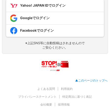
Yahoo! JAPAN IDでログイン
Googleでログイン
Facebookでログイン
※上記SNS等に自動投稿はされませんので
ご安心ください。
▲このページのトップへ
よくある質問
利用規約
プライバシーステートメント
特定商法に基づく表記
会社概要
採用情報