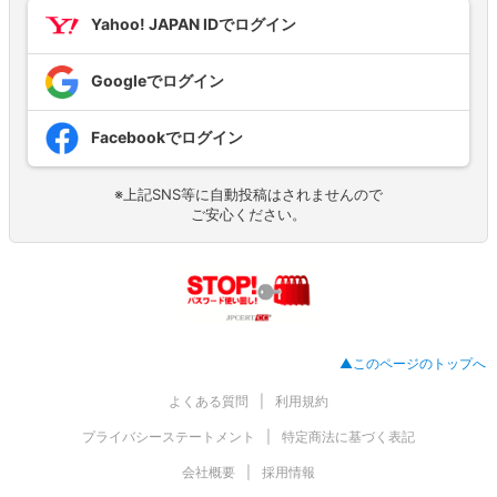
Yahoo! JAPAN IDでログイン
Googleでログイン
Facebookでログイン
※上記SNS等に自動投稿はされませんので
ご安心ください。
▲このページのトップへ
よくある質問
利用規約
プライバシーステートメント
特定商法に基づく表記
会社概要
採用情報