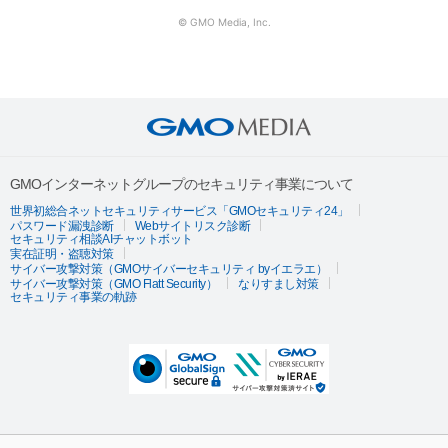
© GMO Media, Inc.
GMOインターネットグループのセキュリティ事業について
世界初総合ネットセキュリティサービス「GMOセキュリティ24」
パスワード漏洩診断
Webサイトリスク診断
セキュリティ相談AIチャットボット
実在証明・盗聴対策
サイバー攻撃対策（GMOサイバーセキュリティ byイエラエ）
サイバー攻撃対策（GMO Flatt Security）
なりすまし対策
セキュリティ事業の軌跡