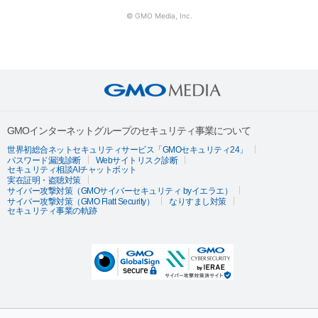
© GMO Media, Inc.
GMOインターネットグループのセキュリティ事業について
世界初総合ネットセキュリティサービス「GMOセキュリティ24」
パスワード漏洩診断
Webサイトリスク診断
セキュリティ相談AIチャットボット
実在証明・盗聴対策
サイバー攻撃対策（GMOサイバーセキュリティ byイエラエ）
サイバー攻撃対策（GMO Flatt Security）
なりすまし対策
セキュリティ事業の軌跡