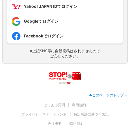
Yahoo! JAPAN IDでログイン
Googleでログイン
Facebookでログイン
※上記SNS等に自動投稿はされませんので
ご安心ください。
▲このページのトップへ
よくある質問
利用規約
プライバシーステートメント
特定商法に基づく表記
会社概要
採用情報